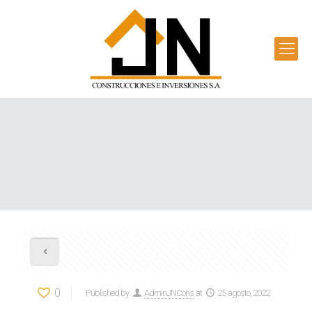
0
Published by
AdminJNCons
at
25 agosto, 2022