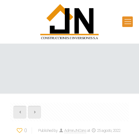
0
Published by
AdminJNCons
at
25 agosto, 2022